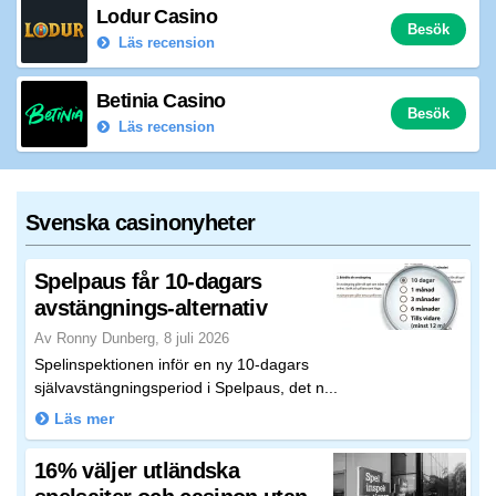
Lodur Casino
Besök
Läs recension
Betinia Casino
Besök
Läs recension
Svenska casinonyheter
Spelpaus får 10-dagars
avstängnings-alternativ
Av Ronny Dunberg, 8 juli 2026
Spelinspektionen inför en ny 10-dagars
självavstängningsperiod i Spelpaus, det n...
Läs mer
16% väljer utländska