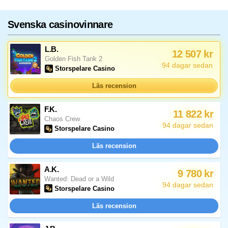
Svenska casinovinnare
L.B.
12 507 kr
Golden Fish Tank 2
94 dagar sedan
Storspelare Casino
Läs recension
F.K.
11 822 kr
Chaos Crew
94 dagar sedan
Storspelare Casino
Läs recension
A.K.
9 780 kr
Wanted: Dead or a Wild
94 dagar sedan
Storspelare Casino
Läs recension