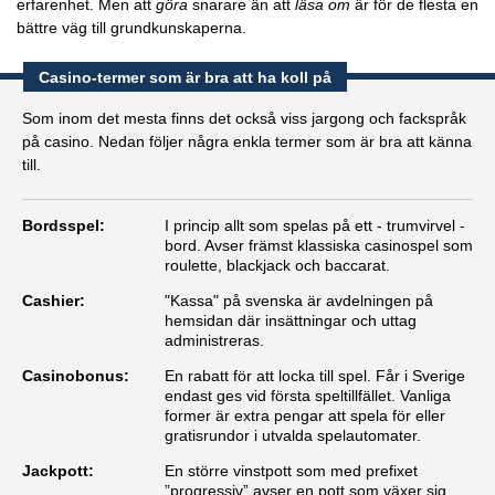
erfarenhet. Men att
göra
snarare än att
läsa om
är för de flesta en
bättre väg till grundkunskaperna.
Casino-termer som är bra att ha koll på
Som inom det mesta finns det också viss jargong och fackspråk
på casino. Nedan följer några enkla termer som är bra att känna
till.
Bordsspel:
I princip allt som spelas på ett - trumvirvel -
bord. Avser främst klassiska casinospel som
roulette, blackjack och baccarat.
Cashier:
"Kassa" på svenska är avdelningen på
hemsidan där insättningar och uttag
administreras.
Casinobonus:
En rabatt för att locka till spel. Får i Sverige
endast ges vid första speltillfället. Vanliga
former är extra pengar att spela för eller
gratisrundor i utvalda spelautomater.
Jackpott:
En större vinstpott som med prefixet
”progressiv” avser en pott som växer sig