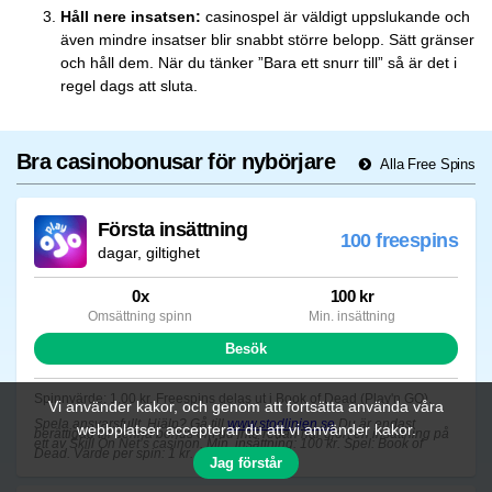
Håll nere insatsen:
casinospel är väldigt uppslukande och
även mindre insatser blir snabbt större belopp. Sätt gränser
och håll dem. När du tänker ”Bara ett snurr till” så är det i
regel dags att sluta.
Bra casinobonusar för nybörjare
Alla Free Spins
Första insättning
100 freespins
dagar, giltighet
0x
100 kr
Omsättning spinn
Min. insättning
Besök
Spinnvärde: 1,00 kr. Freespins delas ut i Book of Dead (Play'n GO).
Vi använder kakor, och genom att fortsätta använda våra
Spela ansvarsfullt. Hjälp? Gå till
www.stodlinjen.se
Du är endast
webbplatser accepterar du att vi använder kakor.
berättigad till denna bonus om du inte redan har gjort en insättning på
ett av Skill On Net’s casinon. Min. insättning: 100 kr. Spel: Book of
Dead. Värde per spin: 1 kr.
Jag förstår