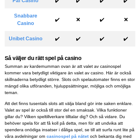
Paf Casino
✔️
✔️
✔️
✔️
Snabbare
✔️
❌
✔️
❌
Casino
Unibet Casino
✔️
✔️
✔️
✔️
Så väljer du rätt spel på casino
Summan av kardemumman ovan är att valet av casinospel
kommer vara betydligt viktigare än valet av casino. Här är också
skillnaderna betydligt större. Slots och spelautomater finns en stor
mängd olika utföranden, hjuluppsättningar, möjliga och omöjliga
teman.
Att det finns tusentals slots att välja bland gör inte saken enklare.
Valet av spel är också till stor del en smaksak. Vilka funktioner
gillar du? Vilken speltillverkare tilltalar dig? Och så vidare. Du
behöver spela för att få koll på detta, men för att undvika att
spendera onödiga insatser i dåliga spel, se till att surfa runt lite på
våra avdelningar om
casinospel på nätet
och bekanta dig med