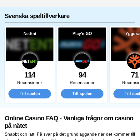
Svenska speltillverkare
NetEnt
Play'n GO
Yggdras
114
94
71
Recensioner
Recensioner
Recensi
Till spelen
Till spelen
Till spe
Online Casino FAQ - Vanliga frågor om casino
på nätet
Snabbt och lätt. Få svar på det grundläggande när det kommer till