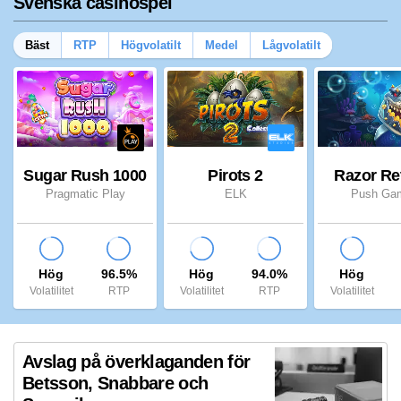
Svenska casinospel
Bäst
RTP
Högvolatilt
Medel
Lågvolatilt
Pirots 2
Razor Re
Sugar Rush 1000
ELK
Push Ga
Pragmatic Play
Hög
94.0%
Hög
Hög
96.5%
Volatilitet
RTP
Volatilitet
Volatilitet
RTP
Avslag på överklaganden för
Betsson, Snabbare och