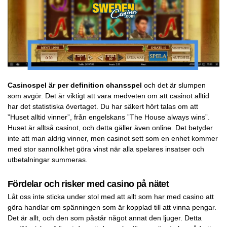
Casinospel är per definition chansspel
och det är slumpen
som avgör. Det är viktigt att vara medveten om att casinot alltid
har det statistiska övertaget. Du har säkert hört talas om att
”Huset alltid vinner”, från engelskans ”The House always wins”.
Huset är alltså casinot, och detta gäller även online. Det betyder
inte att man aldrig vinner, men casinot sett som en enhet kommer
med stor sannolikhet göra vinst när alla spelares insatser och
utbetalningar summeras.
Fördelar och risker med casino på nätet
Låt oss inte sticka under stol med att allt som har med casino att
göra handlar om spänningen som är kopplad till att vinna pengar.
Det är allt, och den som påstår något annat den ljuger. Detta