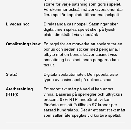
större för varje satsning som görs i spelet.
Förekommer också i nätverksversioner där
flera spel är kopplade till samma jackpott.
Livecasino:
Direktsända casinospel. Satsningar sker
digitalt men själva spelet sker på fysisk
plats, direktsänt via videolänk.
Omsättningskrav:
En regel för att motverka att spelare tar en
bonus och sedan sticker med pengarna. I
utbyte mot en bonus kräver casinot viss
omsättning i casinot innan pengarna kan
tas ut.
Slots:
Digitala spelautomater. Den populäraste
typen av casinospel på onlinecasinon.
Återbetalning
Ett teoretiskt mått på vad vi kan antas
(RTP):
vinna. Baseras på spelregler och uttrycks i
procent. 97% RTP innebär att vi kan
förvänta oss att få tillbaka 97 kronor per
satsad hundralapp. Det är ett statistiskt mått
som sällan återspeglas vid kortare speltid.